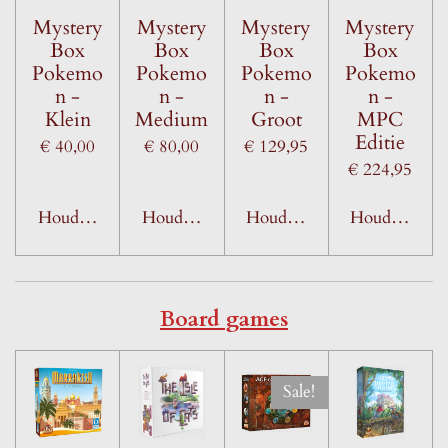
Mystery
Mystery
Mystery
Mystery
Box
Box
Box
Box
Pokemo
Pokemo
Pokemo
Pokemo
n -
n -
n -
n -
Klein
Medium
Groot
MPC
Editie
€ 40,00
€ 80,00
€ 129,95
€ 224,95
Houd mij op de hoogte
Houd mij op de hoogte
Houd mij op de hoogte
Houd mij op 
Board games
Sale!