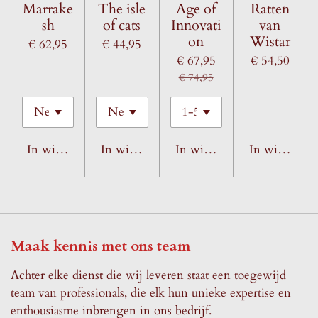
Marrake
The isle
Age of
Ratten
sh
of cats
Innovati
van
on
Wistar
€ 62,95
€ 44,95
€ 67,95
€ 54,50
€ 74,95
In winkelwagen
In winkelwagen
In winkelwagen
In winkelwa
Maak kennis met ons team
Achter elke dienst die wij leveren staat een toegewijd
team van professionals, die elk hun unieke expertise en
enthousiasme inbrengen in ons bedrijf.