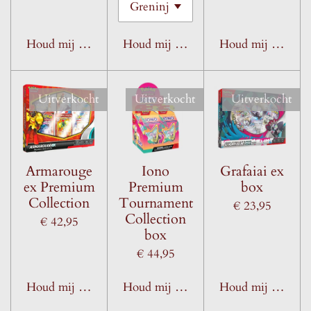
Houd mij op de hoogte
Houd mij op de hoogte
Houd mij op de h
Uitverkocht
Uitverkocht
Uitverkocht
Armarouge
Iono
Grafaiai ex
ex Premium
Premium
box
Collection
Tournament
€ 23,95
Collection
€ 42,95
box
€ 44,95
Houd mij op de hoogte
Houd mij op de hoogte
Houd mij op de h