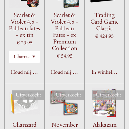
Scarlet &
Scarlet &
Trading
Violet 4.5 -
Violet 4.5 -
Card Game
Paldean fates
Paldean
Classic
- ex tin
Fates - ex
€ 424,95
Premium
€ 23,95
Collection
€ 54,95
Houd mij op de hoogte
Houd mij op de hoogte
In winkelwagen
Uitverkocht
Uitverkocht
Uitverkocht
Charizard
November
Alakazam