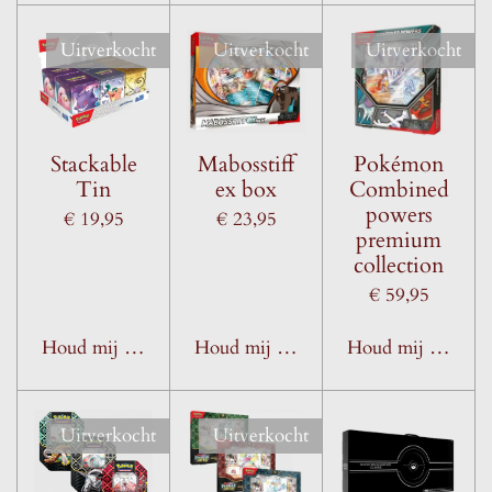
Uitverkocht
Uitverkocht
Uitverkocht
Stackable
Mabosstiff
Pokémon
Tin
ex box
Combined
powers
€ 19,95
€ 23,95
premium
collection
€ 59,95
Houd mij op de hoogte
Houd mij op de hoogte
Houd mij op de h
Uitverkocht
Uitverkocht