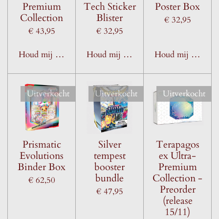
Premium
Tech Sticker
Poster Box
Collection
Blister
€ 32,95
€ 43,95
€ 32,95
Houd mij op de hoogte
Houd mij op de hoogte
Houd mij op de h
Uitverkocht
Uitverkocht
Uitverkocht
Prismatic
Silver
Terapagos
Evolutions
tempest
ex Ultra-
Binder Box
booster
Premium
bundle
Collection -
€ 62,50
Preorder
€ 47,95
(release
15/11)