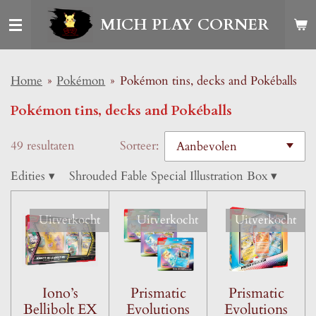
Ga
MICH PLAY CORNER
direct
naar
de
Home
»
Pokémon
»
Pokémon tins, decks and Pokéballs
hoofdinhoud
Pokémon tins, decks and Pokéballs
49 resultaten
Sorteer:
Edities
▾
Shrouded Fable Special Illustration Box
▾
Uitverkocht
Uitverkocht
Uitverkocht
Iono’s
Prismatic
Prismatic
Bellibolt EX
Evolutions
Evolutions