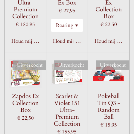
Ultra-
Ex Box
Ex
Premium
Collection
€ 27,95
Collection
Box
€ 180,95
€ 22,50
Houd mij op de hoogte
Houd mij op de hoogte
Houd mij op de h
Uitverkocht
Uitverkocht
Uitverkocht
Zapdos Ex
Scarlet &
Pokeball
Collection
Violet 151
Tin Q3 -
Box
Ultra-
Random
Premium
Ball
€ 22,50
Collection
€ 15,95
€ 155,95