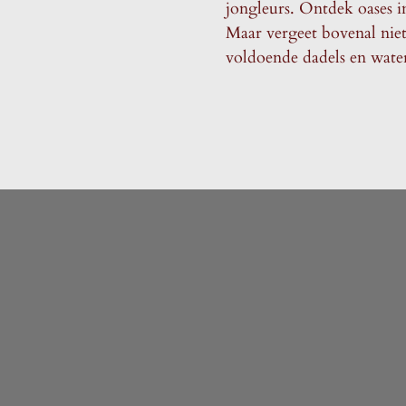
jongleurs. Ontdek oases in
Maar vergeet bovenal niet
voldoende dadels en water