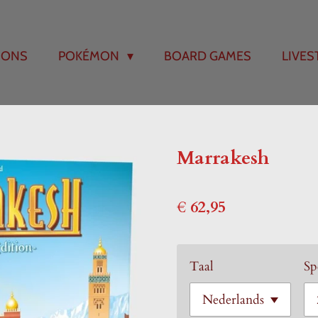
 ONS
POKÉMON
BOARD GAMES
LIVE
Marrakesh
€ 62,95
Taal
Sp