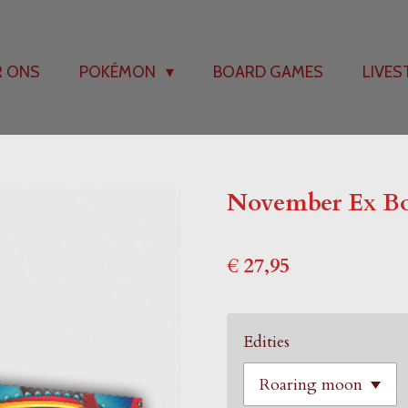
R ONS
POKÉMON
BOARD GAMES
LIVE
November Ex B
€ 27,95
Edities