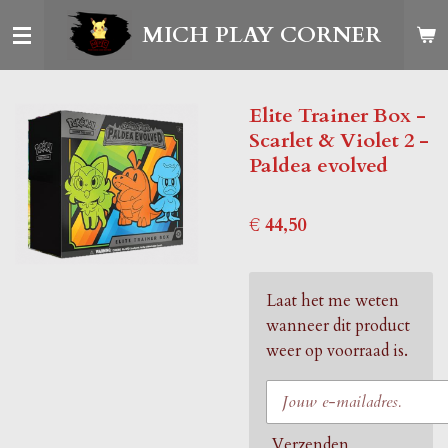
Ga
MICH PLAY CORNER
direct
naar
de
Elite Trainer Box -
hoofdinhoud
Scarlet & Violet 2 -
Paldea evolved
€ 44,50
Laat het me weten
wanneer dit product
weer op voorraad is.
Verzenden