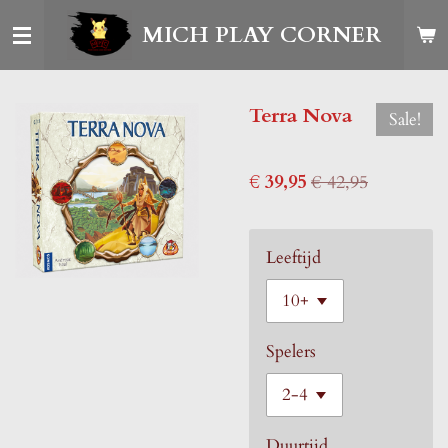
Ga
MICH PLAY CORNER
direct
naar
de
Terra Nova
Sale!
hoofdinhoud
€ 39,95
€ 42,95
Leeftijd
Spelers
Duurtijd