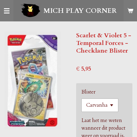
Ga
MICH PLAY CORNER
direct
naar
de
Scarlet & Violet 5 -
hoofdinhoud
Temporal Forces -
Checklane Blister
€ 5,95
Blister
Laat het me weten
wanneer dit product
weer op voorraad is.