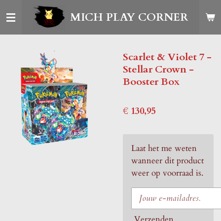
Ga
MICH PLAY CORNER
direct
naar
de
Scarlet & Violet 7 -
hoofdinhoud
Stellar Crown -
Booster Box
€ 130,95
Laat het me weten
wanneer dit product
weer op voorraad is.
Verzenden