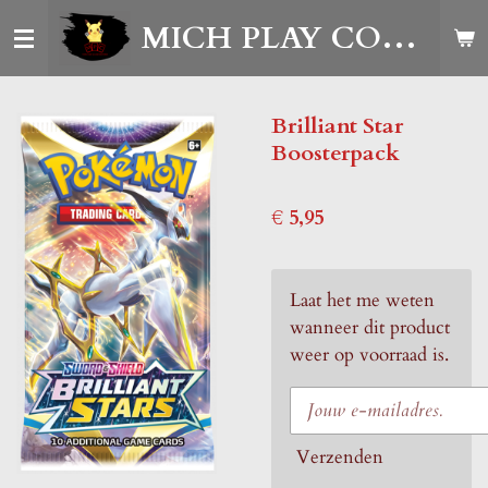
Ga
MICH PLAY CORNER
direct
naar
de
Brilliant Star
hoofdinhoud
Boosterpack
€ 5,95
Laat het me weten
wanneer dit product
weer op voorraad is.
Verzenden