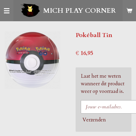
Ga
MICH PLAY CORNER
direct
naar
de
Pokéball Tin
hoofdinhoud
€ 16,95
Laat het me weten
wanneer dit product
weer op voorraad is.
Verzenden