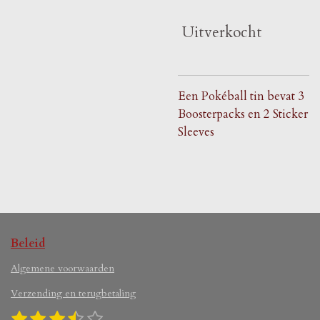
Uitverkocht
Een Pokéball tin bevat 3
Boosterpacks en 2 Sticker
Sleeves
Beleid
Algemene voorwaarden
Verzending en terugbetaling
1
2
3
4
5
S
R