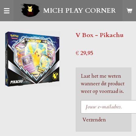
Ga
MICH PLAY CORNER
direct
naar
de
V Box - Pikachu
hoofdinhoud
€ 29,95
Laat het me weten
wanneer dit product
weer op voorraad is.
Verzenden