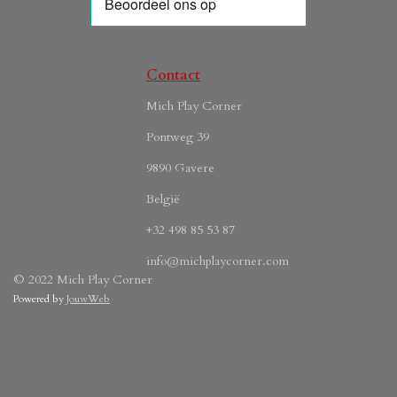
e
o
p
r
r
k
p
a
r
m
e
Contact
n
Mich Play Corner
Pontweg 39
9890 Gavere
België
+32 498 85 53 87
info@michplaycorner.com
© 2022 Mich Play Corner
Powered by
JouwWeb