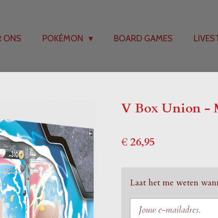
R ONS
POKÉMON
BOARD GAMES
LIVE
V Box Union - 
€ 26,95
Laat het me weten wann