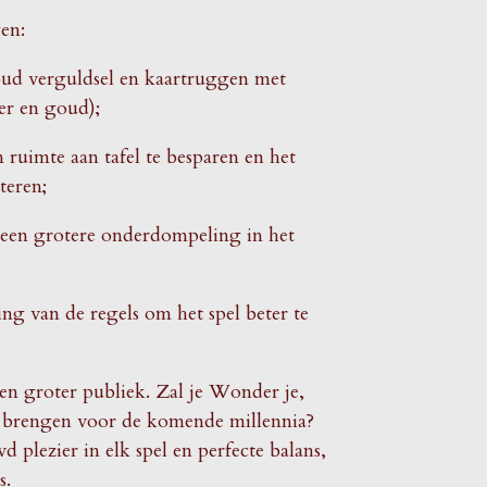
gen:
ud verguldsel en kaartruggen met
lver en goud);
ruimte aan tafel te besparen en het
eteren;
een grotere onderdompeling in het
ing van de regels om het spel beter te
een groter publiek. Zal je Wonder je,
 brengen voor de komende millennia?
plezier in elk spel en perfecte balans,
s.