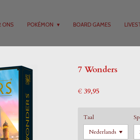
R ONS
POKÉMON
BOARD GAMES
LIVE
7 Wonders
€ 39,95
Taal
Sp