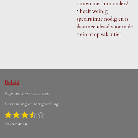
samen met hun ouders!
•
heeft weinig
speelruimte nodig en is
daarmee ideaal voor in de
trein of op vakantie!
Beleid
Algemene voorwaarden
Verzending en terugbetaling
1
2
3
4
5
S
R
s
s
s
s
s
t
a
70 stemmen
e
t
t
t
t
t
t
m
i
e
e
e
e
e
m