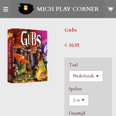
Ga
MICH PLAY CORNER
direct
naar
de
Gubs
hoofdinhoud
€ 10,95
Taal
Spelers
Duurtijd