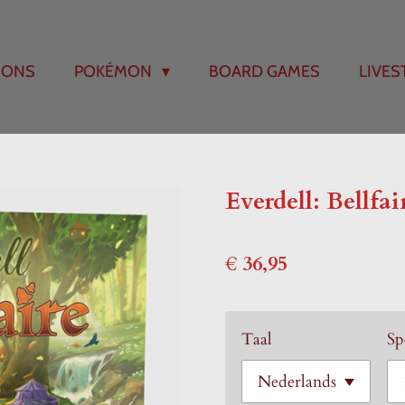
 ONS
POKÉMON
BOARD GAMES
LIVE
Everdell: Bellfai
€ 36,95
Taal
Sp