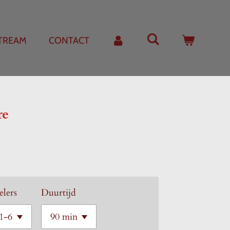
STREAM
CONTACT
re
elers
Duurtijd